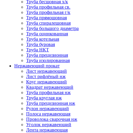
Труба бесшовная х/к
Труба профильная св.
Труба профильная г/к
Труба прямошовная
Труба спиралешовная
Труба большого диаметра
Труба оцинкованная
Труба котельная
Труба буровая
Труба НКТ
Труба прецизионная
Труба изолированная
Нержавеющий прокат
Лист нержавеющий
Лист рифлёный нж
Круг нержавеющий
Квадрат нержавеющий
Труба профильная нж
Труба круглая нж
Труба прецизионная нж
Рулон нержавеющий
Полоса нержавеющая
Проволока сварочная нж
Уголок нержавеющий
Лента нержавеющая