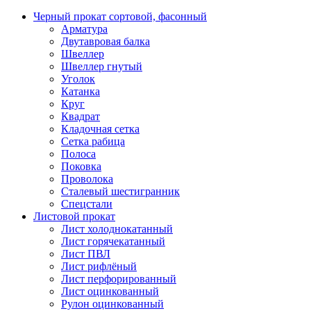
Черный прокат сортовой, фасонный
Арматура
Двутавровая балка
Швеллер
Швеллер гнутый
Уголок
Катанка
Круг
Квадрат
Кладочная сетка
Сетка рабица
Полоса
Поковка
Проволока
Сталевый шестигранник
Спецстали
Листовой прокат
Лист холоднокатанный
Лист горячекатанный
Лист ПВЛ
Лист рифлёный
Лист перфорированный
Лист оцинкованный
Рулон оцинкованный