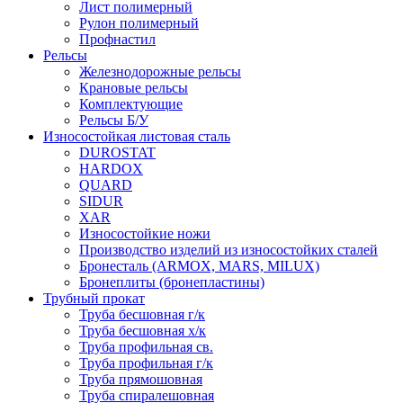
Лист полимерный
Рулон полимерный
Профнастил
Рельсы
Железнодорожные рельсы
Крановые рельсы
Комплектующие
Рельсы Б/У
Износостойкая листовая сталь
DUROSTAT
HARDOX
QUARD
SIDUR
XAR
Износостойкие ножи
Производство изделий из износостойких сталей
Бронесталь (ARMOX, MARS, MILUX)
Бронеплиты (бронепластины)
Трубный прокат
Труба бесшовная г/к
Труба бесшовная х/к
Труба профильная св.
Труба профильная г/к
Труба прямошовная
Труба спиралешовная