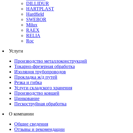
DILLIDUR
HARTPLAST
Hardfield
SWEBOR
Milux
RAEX
RELIA
Roc
Услуги
Производство металлоконструкций
Токарно-фрезерная обработка
Изоляция трубопроводов
Прокладка ж/д путей
Резка и гибка
Услуги складского хранения
Производство ковшей
Цинкование
Пескоструйная обработка
О компании
Общие сведения
Отзывы и рекомендации