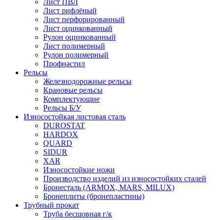
Лист ПВЛ
Лист рифлёный
Лист перфорированный
Лист оцинкованный
Рулон оцинкованный
Лист полимерный
Рулон полимерный
Профнастил
Рельсы
Железнодорожные рельсы
Крановые рельсы
Комплектующие
Рельсы Б/У
Износостойкая листовая сталь
DUROSTAT
HARDOX
QUARD
SIDUR
XAR
Износостойкие ножи
Производство изделий из износостойких сталей
Бронесталь (ARMOX, MARS, MILUX)
Бронеплиты (бронепластины)
Трубный прокат
Труба бесшовная г/к