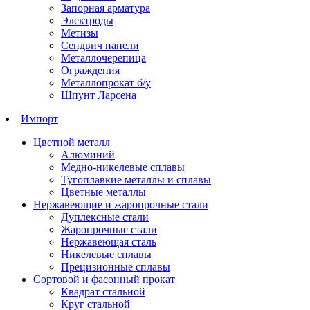
Запорная арматура
Электроды
Метизы
Сендвич панели
Металлочерепица
Ограждения
Металлопрокат б/у
Шпунт Ларсена
Импорт
Цветной металл
Алюминий
Медно-никелевые сплавы
Тугоплавкие металлы и сплавы
Цветные металлы
Нержавеющие и жаропрочные стали
Дуплексные стали
Жаропрочные стали
Нержавеющая сталь
Никелевые сплавы
Прецизионные сплавы
Сортовой и фасонный прокат
Квадрат стальной
Круг стальной