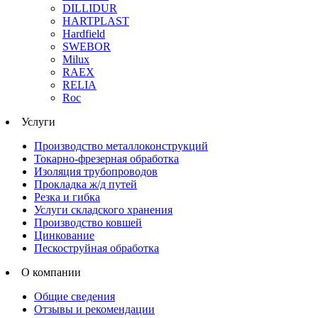
DILLIDUR
HARTPLAST
Hardfield
SWEBOR
Milux
RAEX
RELIA
Roc
Услуги
Производство металлоконструкций
Токарно-фрезерная обработка
Изоляция трубопроводов
Прокладка ж/д путей
Резка и гибка
Услуги складского хранения
Производство ковшей
Цинкование
Пескоструйная обработка
О компании
Общие сведения
Отзывы и рекомендации