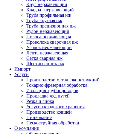
Круг нержавеющий
Квадрат нержавеющий
Труба профильная нж
Труба круглая нж
Труба прецизионная нж
Рулон нержавеющий
Полоса нержавеющая
Проволока сварочная нж
Уголок нержавеющий
Лента нержавеющая
Сетка сварная нж
Шестигранник нж
Импорт
Услуги
Производство металлоконструкций
Токарно-фрезерная обработка
Изоляция трубопроводов
Прокладка ж/д путей
Резка и гибка
Услуги складского хранения
Производство ковшей
Цинкование
Пескоструйная обработка
О компании
Общие сведения