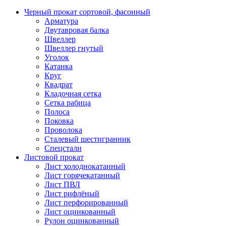
Черный прокат сортовой, фасонный
Арматура
Двутавровая балка
Швеллер
Швеллер гнутый
Уголок
Катанка
Круг
Квадрат
Кладочная сетка
Сетка рабица
Полоса
Поковка
Проволока
Сталевый шестигранник
Спецстали
Листовой прокат
Лист холоднокатанный
Лист горячекатанный
Лист ПВЛ
Лист рифлёный
Лист перфорированный
Лист оцинкованный
Рулон оцинкованный