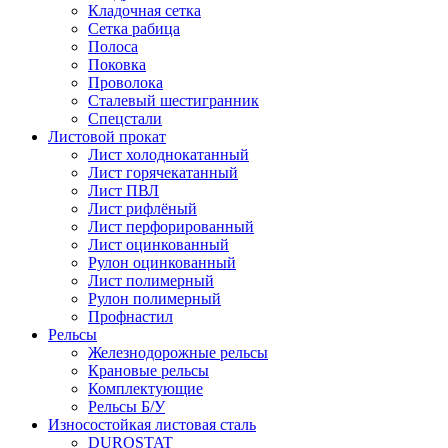
Кладочная сетка
Сетка рабица
Полоса
Поковка
Проволока
Сталевый шестигранник
Спецстали
Листовой прокат
Лист холоднокатанный
Лист горячекатанный
Лист ПВЛ
Лист рифлёный
Лист перфорированный
Лист оцинкованный
Рулон оцинкованный
Лист полимерный
Рулон полимерный
Профнастил
Рельсы
Железнодорожные рельсы
Крановые рельсы
Комплектующие
Рельсы Б/У
Износостойкая листовая сталь
DUROSTAT