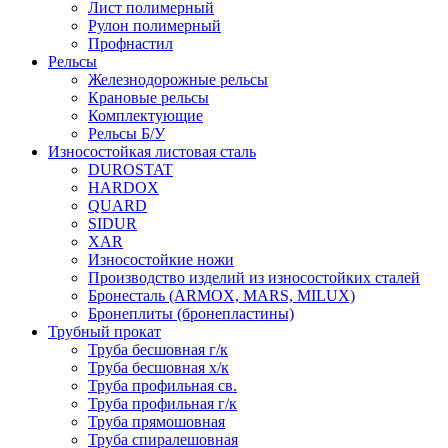
Лист полимерный
Рулон полимерный
Профнастил
Рельсы
Железнодорожные рельсы
Крановые рельсы
Комплектующие
Рельсы Б/У
Износостойкая листовая сталь
DUROSTAT
HARDOX
QUARD
SIDUR
XAR
Износостойкие ножи
Производство изделий из износостойких сталей
Бронесталь (ARMOX, MARS, MILUX)
Бронеплиты (бронепластины)
Трубный прокат
Труба бесшовная г/к
Труба бесшовная х/к
Труба профильная св.
Труба профильная г/к
Труба прямошовная
Труба спиралешовная