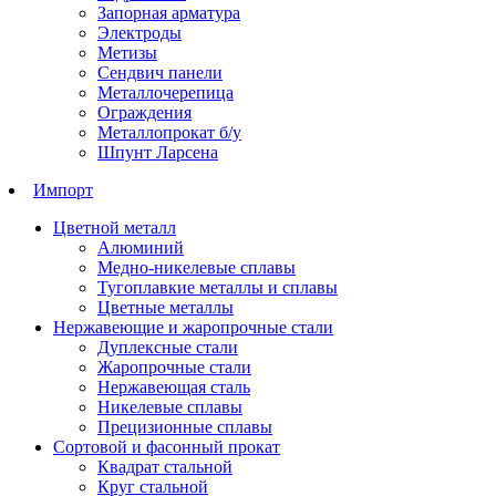
Запорная арматура
Электроды
Метизы
Сендвич панели
Металлочерепица
Ограждения
Металлопрокат б/у
Шпунт Ларсена
Импорт
Цветной металл
Алюминий
Медно-никелевые сплавы
Тугоплавкие металлы и сплавы
Цветные металлы
Нержавеющие и жаропрочные стали
Дуплексные стали
Жаропрочные стали
Нержавеющая сталь
Никелевые сплавы
Прецизионные сплавы
Сортовой и фасонный прокат
Квадрат стальной
Круг стальной