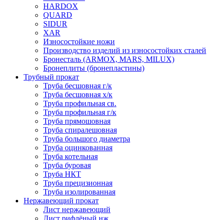
HARDOX
QUARD
SIDUR
XAR
Износостойкие ножи
Производство изделий из износостойких сталей
Бронесталь (ARMOX, MARS, MILUX)
Бронеплиты (бронепластины)
Трубный прокат
Труба бесшовная г/к
Труба бесшовная х/к
Труба профильная св.
Труба профильная г/к
Труба прямошовная
Труба спиралешовная
Труба большого диаметра
Труба оцинкованная
Труба котельная
Труба буровая
Труба НКТ
Труба прецизионная
Труба изолированная
Нержавеющий прокат
Лист нержавеющий
Лист рифлёный нж